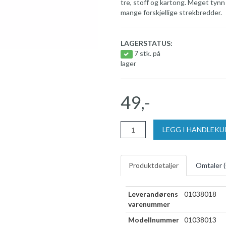
tre, stoff og kartong. Meget tynn 
mange forskjellige strekbredder.
LAGERSTATUS:
7 stk. på
lager
49,-
LEGG I HANDLEK
Produktdetaljer
Omtaler (
Leverandørens
01038018
varenummer
Modellnummer
01038013