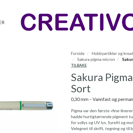
ER
Forside
Hobbyartikler og kreat
Sakura pigma micron
Sakur
TILBAKE
Sakura Pigma
Sort
0,30 mm – Vannfast og perma
Pigma var den første «fine-lineren
hadde hurtigtørrende pigment tus
for sollys og UV lys. Syrefri og m
Velegnet til skrift, tegning og til 