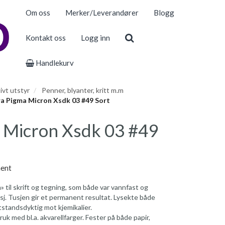
Om oss
Merker/Leverandører
Blogg
Kontakt oss
Logg inn
Handlekurv
ivt utstyr
Penner, blyanter, kritt m.m
a Pigma Micron Xsdk 03 #49 Sort
 Micron Xsdk 03 #49
nent
» til skrift og tegning, som både var vannfast og
j. Tusjen gir et permanent resultat. Lysekte både
otstandsdyktig mot kjemikalier.
bruk med bl.a. akvarellfarger. Fester på både papir,