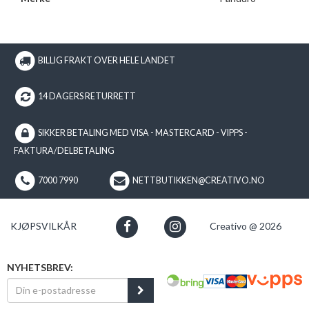
BILLIG FRAKT OVER HELE LANDET
14 DAGERS RETURRETT
SIKKER BETALING MED VISA - MASTERCARD - VIPPS -
FAKTURA/DELBETALING
7000 7990
NETTBUTIKKEN@CREATIVO.NO
KJØPSVILKÅR
Creativo @ 2026
NYHETSBREV: