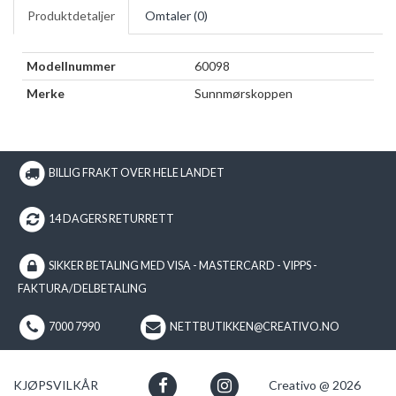
Produktdetaljer
Omtaler (
0
)
Modellnummer
60098
Merke
Sunnmørskoppen
BILLIG FRAKT OVER HELE LANDET
14 DAGERS RETURRETT
SIKKER BETALING MED VISA - MASTERCARD - VIPPS -
FAKTURA/DELBETALING
7000 7990
NETTBUTIKKEN@CREATIVO.NO
KJØPSVILKÅR
Creativo @ 2026