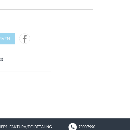
URVEN
0
)
VIPPS - FAKTURA/DELBETALING
7000 7990