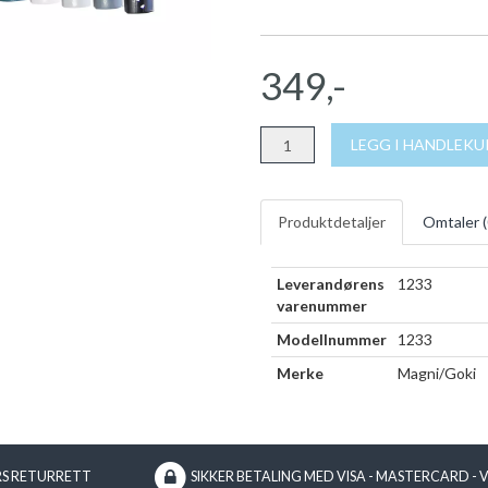
349,-
LEGG I HANDLEK
Produktdetaljer
Omtaler (
Leverandørens
1233
varenummer
Modellnummer
1233
Merke
Magni/Goki
RS RETURRETT
SIKKER BETALING MED VISA - MASTERCARD - 