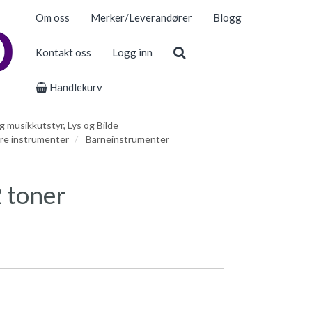
Om oss
Merker/Leverandører
Blogg
Kontakt oss
Logg inn
Handlekurv
 musikkutstyr, Lys og Bilde
re instrumenter
Barneinstrumenter
 toner