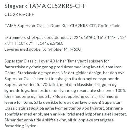
Slagverk TAMA CL52KRS-CFF
CL52KRS-CFF
TAMA Superstar Classic Drum Kit - CL52KRS-CFF, Coffee Fade.
5-trommers shell-pack bestående av: 22" x 16"BD, 16" x 14"FT, 12"
x 8"TT, 10" x 7"TT, 14" x 6,5"SD.
Leveres med dobbel tom-holder MTH600.
Superstar Classic: I over 40 år har Tama vært i spissen for
fantastiske nyvinninger og produkter med lang levetid, som Iron
Cobra, Starclassic og mye mer. Når det gjelder design, har den nye
Superstar Classic hentet inspirasjon fra den myteomspunnede
Superstar-serien fra 70-tallet, med den klassiske T-logoen og
lignende lugs. Imidlertid er de tynne og resonante shellene i 100%
lønn moderne og med Star-Mount oppheng som lar trommene
levere full tone. Så la deg ikke lure av den lave prisen! Superstar
Classic står stødig på egne lydmeritter og god kvalitet. Skinnene
somfølger med er ok, men er ikke i tråd med lydpotensialet i settet.
Så når det er på tide å skifte skinn, vil du oppleve ytterligere
forbedring i lyden.