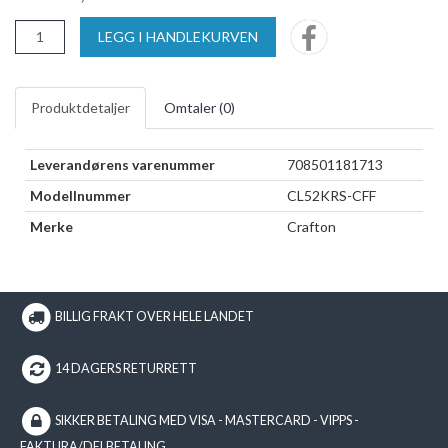
LEGG I HANDLEKURVEN
Produktdetaljer
Omtaler (
0
)
Leverandørens varenummer
708501181713
Modellnummer
CL52KRS-CFF
Merke
Crafton
BILLIG FRAKT OVER HELE LANDET
14 DAGERS RETURRETT
SIKKER BETALING MED VISA - MASTERCARD - VIPPS -
FAKTURA/DELBETALING