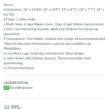
Specs:
• Størrelser: 22" x 16"BD, 16" x 14"FT, 12" x 8"TT, 10" x 7"TT, 14" x
6,5"SD.
• Farge: Coffee Fade.
• Shell: 5mm, 6-lags Maple i toms. 7mm, 8-lags Maple i basstromme.
• Star-Cast Mounting System: slank tom-brakett for bra lyd og
plassering.
• Omnisphere Tom Holder: Dobbel tom-holder på basstromma med
Tama sin klassiske Omnisphere L.arm for god stabilitet og
fleksibilitet.
• Low Mass Lugs: Små lugs med klassisk Tama design.
• Claw Hooks with Rubber Spacers: Basstrommeklør med
gummiforing.
• Chrome Hardware.
LAGERSTATUS:
Bestillingsvare
12.995,-