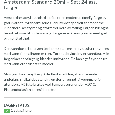
Amsterdam Standard 20ml – Sett 24 ass.
farger
Amsterdam acryl standard series er en moderne, rimelig farge av
god kvalitet. ?Standard series? er utviklet spesielt for moderne
kunstnere, amatører og storforbrukere av maling. Fargen blir også
benyttet mye til undervisning. Fargene er klare og rene, med god
pigmenttetthet.
Den vannbaserte fargen tørker raskt. Pensler og utstyr rengjøres
med vann før malingen er tørr. Tørket akrylmaling er vannfast. Alle
farger kan selvfølgelig blandes innbyrdes. De kan også tynnes ut
med vann eller tilsettes medier.
Malingen kan benyttes på de fleste fettfrie, absorberende
underlag. Er alkaliebestandig, og derfor egnet til veggmalerier
utendørs. Må ikke brukes ved temperaturer under +10°C.
Plastemballasjen er resirkulerbar.
LAGERSTATUS:
1 stk. på lager