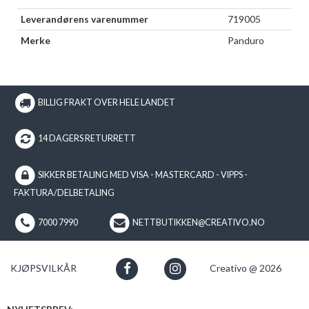
Leverandørens varenummer
719005
Merke
Panduro
BILLIG FRAKT OVER HELE LANDET
14 DAGERS RETURRETT
SIKKER BETALING MED VISA - MASTERCARD - VIPPS -
FAKTURA/DELBETALING
7000 7990
NETTBUTIKKEN@CREATIVO.NO
KJØPSVILKÅR
Creativo @ 2026