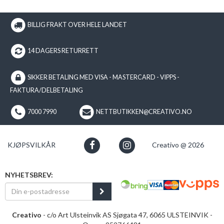
BILLIG FRAKT OVER HELE LANDET
14 DAGERS RETURRETT
SIKKER BETALING MED VISA - MASTERCARD - VIPPS -
FAKTURA/DELBETALING
7000 7990
NETTBUTIKKEN@CREATIVO.NO
KJØPSVILKÅR
Creativo @ 2026
NYHETSBREV:
Creativo
- c/o Art Ulsteinvik AS Sjøgata 47, 6065 ULSTEINVIK -