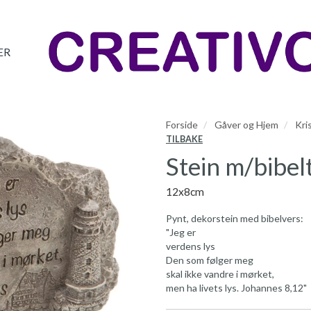
ER
Forside
Gåver og Hjem
Kri
TILBAKE
Stein m/bibel
12x8cm
Pynt, dekorstein med bibelvers:
"Jeg er
verdens lys
Den som følger meg
skal ikke vandre i mørket,
men ha livets lys. Johannes 8,12"