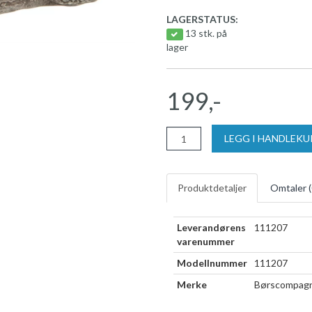
LAGERSTATUS:
13 stk. på
lager
199,-
LEGG I HANDLEK
Produktdetaljer
Omtaler (
Leverandørens
111207
varenummer
Modellnummer
111207
Merke
Børscompagn