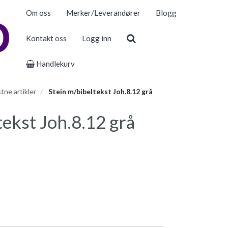
Om oss
Merker/Leverandører
Blogg
Kontakt oss
Logg inn
Handlekurv
stne artikler
Stein m/bibeltekst Joh.8.12 grå
tekst Joh.8.12 grå