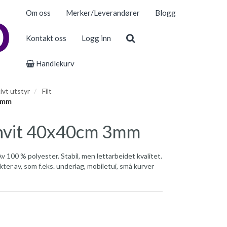
Om oss
Merker/Leverandører
Blogg
Kontakt oss
Logg inn
Handlekurv
ivt utstyr
Filt
 3mm
erhvit 40x40cm 3mm
Av 100 % polyester. Stabil, men lettarbeidet kvalitet.
kter av, som f.eks. underlag, mobiletui, små kurver