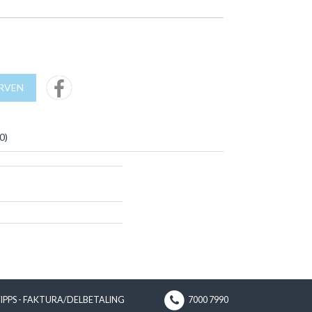
URVEN
0
)
VIPPS - FAKTURA/DELBETALING
7000 7990