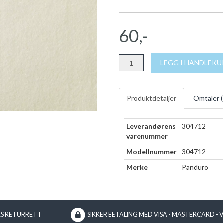
60,-
LEGG I HANDLEK
Produktdetaljer
Omtaler (
Leverandørens
304712
varenummer
Modellnummer
304712
Merke
Panduro
RS RETURRETT
SIKKER BETALING MED VISA - MASTERCARD - 