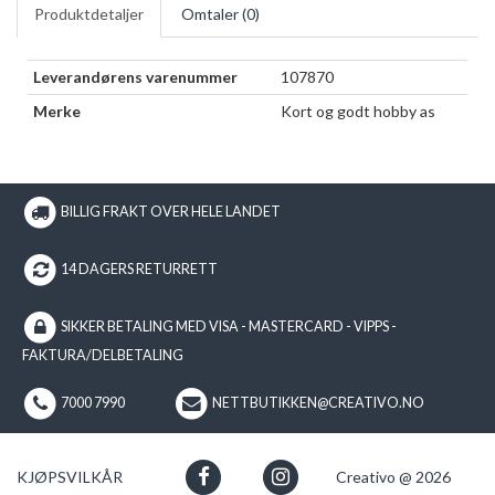
Produktdetaljer
Omtaler (
0
)
Leverandørens varenummer
107870
Merke
Kort og godt hobby as
BILLIG FRAKT OVER HELE LANDET
14 DAGERS RETURRETT
SIKKER BETALING MED VISA - MASTERCARD - VIPPS -
FAKTURA/DELBETALING
7000 7990
NETTBUTIKKEN@CREATIVO.NO
KJØPSVILKÅR
Creativo @ 2026