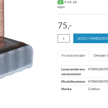
4 stk. på
lager
75,-
LEGG I HANDLEK
Produktdetaljer
Omtaler (
Leverandørens
4704930070
varenummer
Modellnummer
4704930070
Merke
Crafton