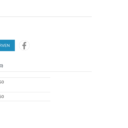
URVEN
0
)
50
50