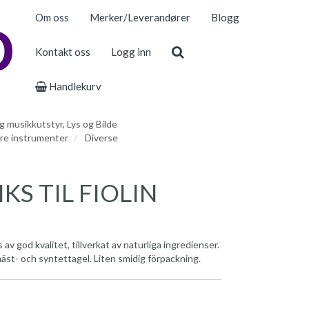
Om oss
Merker/Leverandører
Blogg
Kontakt oss
Logg inn
Handlekurv
 musikkutstyr, Lys og Bilde
re instrumenter
Diverse
KS TIL FIOLIN
av god kvalitet, tillverkat av naturliga ingredienser.
häst- och syntettagel. Liten smidig förpackning.