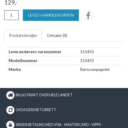
129,-
LEGG I HANDLEKURVEN
Produktdetaljer
Omtaler (
0
)
Leverandørens varenummer
115455
Modellnummer
115455
Merke
Børscompagniet
BILLIG FRAKT OVER HELE LANDET
14 DAGERS RETURRETT
SIKKER BETALING MED VISA - MASTERCARD - VIPPS -