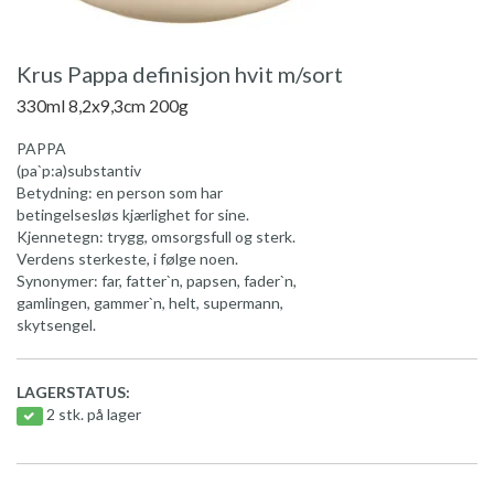
Krus Pappa definisjon hvit m/sort
330ml 8,2x9,3cm 200g
PAPPA
(pa`p:a)substantiv
Betydning: en person som har
betingelsesløs kjærlighet for sine.
Kjennetegn: trygg, omsorgsfull og sterk.
Verdens sterkeste, i følge noen.
Synonymer: far, fatter`n, papsen, fader`n,
gamlingen, gammer`n, helt, supermann,
skytsengel.
LAGERSTATUS:
2 stk. på lager