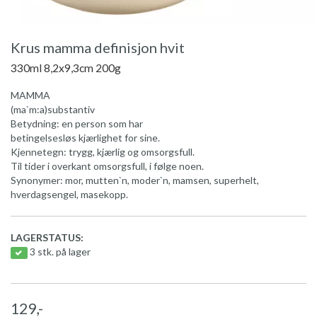
Krus mamma definisjon hvit
330ml 8,2x9,3cm 200g
MAMMA
(ma`m:a)substantiv
Betydning: en person som har
betingelsesløs kjærlighet for sine.
Kjennetegn: trygg, kjærlig og omsorgsfull.
Til tider i overkant omsorgsfull, i følge noen.
Synonymer: mor, mutten`n, moder`n, mamsen, superhelt,
hverdagsengel, masekopp.
LAGERSTATUS:
3 stk. på lager
129,-