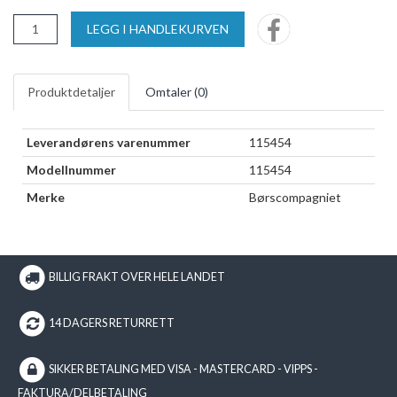
LEGG I HANDLEKURVEN
Produktdetaljer
Omtaler (
0
)
Leverandørens varenummer
115454
Modellnummer
115454
Merke
Børscompagniet
BILLIG FRAKT OVER HELE LANDET
14 DAGERS RETURRETT
SIKKER BETALING MED VISA - MASTERCARD - VIPPS -
FAKTURA/DELBETALING