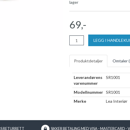
lager
69,-
LEGG I HANDLEK
Produktdetaljer
Omtaler (
Leverandørens
SR1001
varenummer
Modellnummer
SR1001
Merke
Lea Interiør
RS RETURRETT
SIKKER BETALING MED VISA - MASTERCARD - 