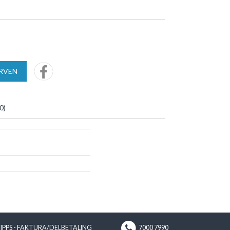
URVEN
0
)
VIPPS - FAKTURA/DELBETALING
7000 7990