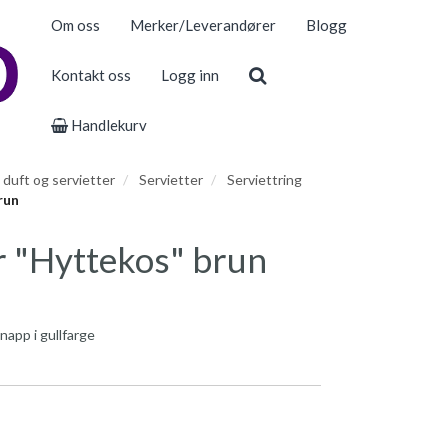
Om oss
Merker/Leverandører
Blogg
Kontakt oss
Logg inn
Handlekurv
, duft og servietter
Servietter
Serviettring
run
r "Hyttekos" brun
napp i gullfarge