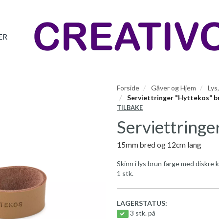
ER
Forside
Gåver og Hjem
Lys
Serviettringer "Hyttekos" b
TILBAKE
Serviettringe
15mm bred og 12cm lang
Skinn i lys brun farge med diskre k
1 stk.
LAGERSTATUS:
3 stk. på