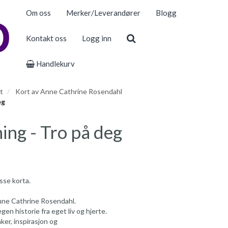
Om oss
Merker/Leverandører
Blogg
Kontakt oss
Logg inn
Handlekurv
t
Kort av Anne Cathrine Rosendahl
eg
ng - Tro på deg
esse korta.
nne Cathrine Rosendahl.
gen historie fra eget liv og hjerte.
er, inspirasjon og