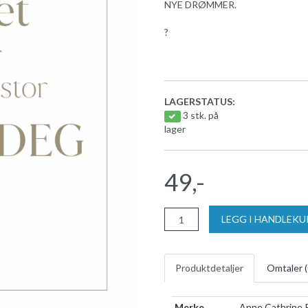
NYE DRØMMER.
?
LAGERSTATUS:
3 stk. på
lager
49,-
LEGG I HANDLEK
Produktdetaljer
Omtaler (
Merke
Anne Cathrine 