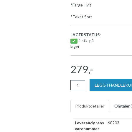
*Farge Hvit
*Tekst Sort
LAGERSTATUS:
4 stk. på
lager
279,-
LEGG I HANDLEK
Produktdetaljer
Omtaler (
Leverandørens
60203
varenummer