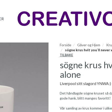
ER
Forside
Gåver og Hjem
Kru
sögne krus hvit you`ll never
TILBAKE
sögne krus hv
alone
Liverpool sitt slagord YNWA:)
Det håndlagde sögne kruset så da
gode hank, blitt manges favoritt!
Vår samling av krus kommer i ulike