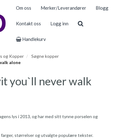
Om oss
Merker/Leverandører
Blogg
Kontakt oss
Logg inn
Handlekurv
s og Kopper
Søgne kopper
 walk alone
it you`ll never walk
gens lys i 2013, og har med sitt tynne porselen og
 farger, størrelser og utvalgte populære tekster.