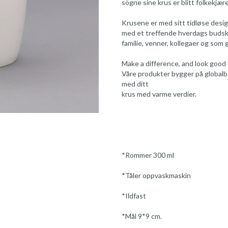
sögne sine krus er blitt folkekjære
Krusene er med sitt tidløse design
med et treffende hverdags budska
familie, venner, kollegaer og som 
Make a difference, and look good 
Våre produkter bygger på globalb
med ditt
krus med varme verdier.
*Rommer 300 ml
*Tåler oppvaskmaskin
*Ildfast
*Mål 9*9 cm.