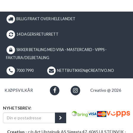
BILLIG FRAKT OVER HELE LANDET
14 DAGERS RETURRETT
SIKKER BETALING MED VISA - MASTERCARD - VIPPS -
FAKTURA/DELBETALING
7000 7990
NETTBUTIKKEN@CREATIVO.NO
KJØPSVILKÅR
Creativo @ 2026
NYHETSBREV:
Creativo
- c/o Art Ulsteinvik AS Sjøgata 47, 6065 ULSTEINVIK -