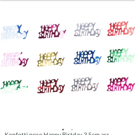
Konfetti pose Happy Birtday 3,5cm ass