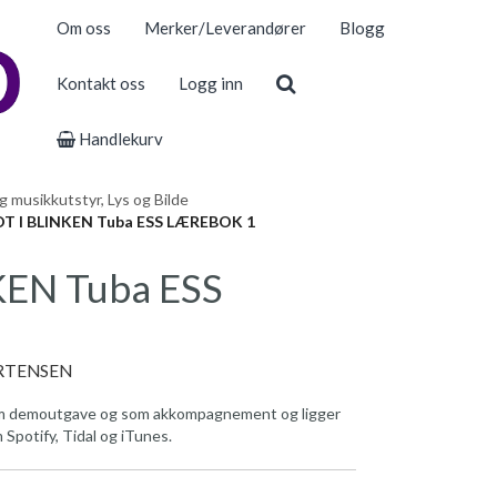
Om oss
Merker/Leverandører
Blogg
Kontakt oss
Logg inn
Handlekurv
 musikkutstyr, Lys og Bilde
T I BLINKEN Tuba ESS LÆREBOK 1
KEN Tuba ESS
ORTENSEN
t som demoutgave og som akkompagnement og ligger
Spotify, Tidal og iTunes.