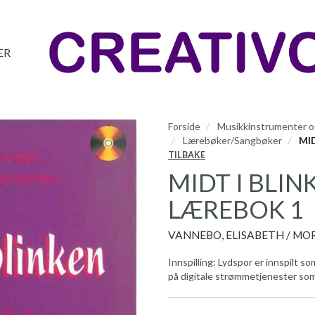
ER
Forside
Musikkinstrumenter og
Lærebøker/Sangbøker
MID
TILBAKE
MIDT I BLIN
LÆREBOK 1
VANNEBO, ELISABETH / M
Innspilling: Lydspor er innspil
på digitale strømmetjenester som 