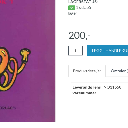
LAGERSTATUS:
1 stk. på
lager
200,-
LEGG I HANDLEK
Produktdetaljer
Omtaler (
Leverandørens
NO11558
varenummer