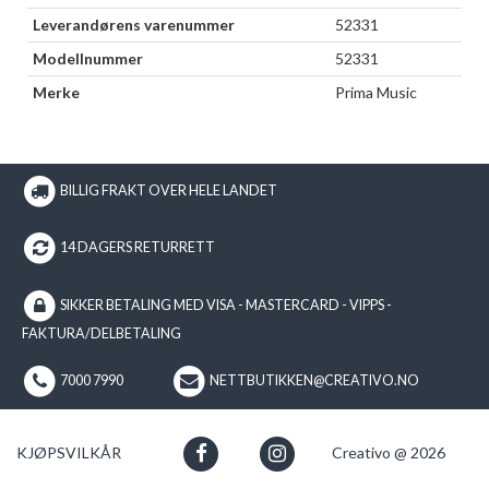
Leverandørens varenummer
52331
Modellnummer
52331
Merke
Prima Music
BILLIG FRAKT OVER HELE LANDET
14 DAGERS RETURRETT
SIKKER BETALING MED VISA - MASTERCARD - VIPPS -
FAKTURA/DELBETALING
7000 7990
NETTBUTIKKEN@CREATIVO.NO
KJØPSVILKÅR
Creativo @ 2026