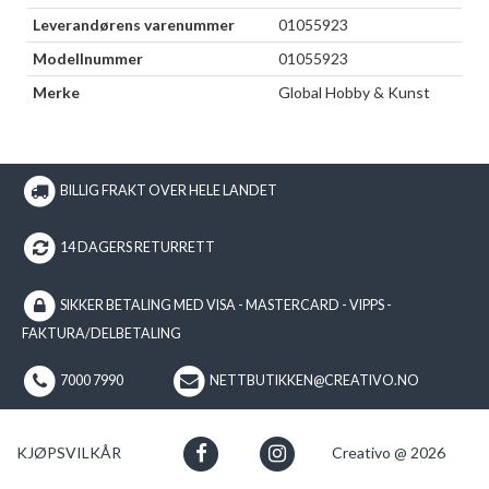
Leverandørens varenummer
01055923
Modellnummer
01055923
Merke
Global Hobby & Kunst
BILLIG FRAKT OVER HELE LANDET
14 DAGERS RETURRETT
SIKKER BETALING MED VISA - MASTERCARD - VIPPS -
FAKTURA/DELBETALING
7000 7990
NETTBUTIKKEN@CREATIVO.NO
KJØPSVILKÅR
Creativo @ 2026