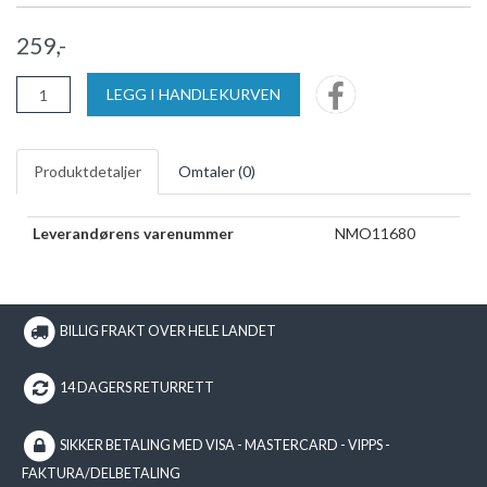
259,-
LEGG I HANDLEKURVEN
Produktdetaljer
Omtaler (
0
)
Leverandørens varenummer
NMO11680
BILLIG FRAKT OVER HELE LANDET
14 DAGERS RETURRETT
SIKKER BETALING MED VISA - MASTERCARD - VIPPS -
FAKTURA/DELBETALING