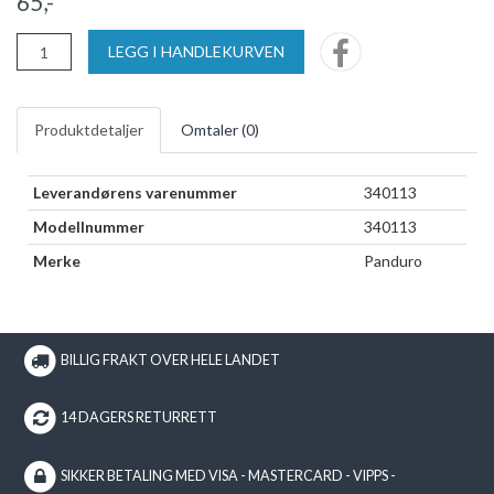
65,-
LEGG I HANDLEKURVEN
Produktdetaljer
Omtaler (
0
)
Leverandørens varenummer
340113
Modellnummer
340113
Merke
Panduro
BILLIG FRAKT OVER HELE LANDET
14 DAGERS RETURRETT
SIKKER BETALING MED VISA - MASTERCARD - VIPPS -