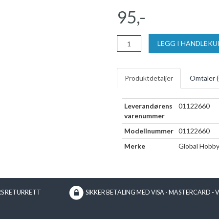
95,-
LEGG I HANDLEK
Produktdetaljer
Omtaler (
Leverandørens
01122660
varenummer
Modellnummer
01122660
Merke
Global Hobb
RS RETURRETT
SIKKER BETALING MED VISA - MASTERCARD - 