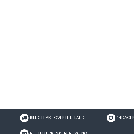
BILLIG FRAKT OVER HELE LANDET
14 DAGE
NETTBUTIKKEN@CREATIVO.NO