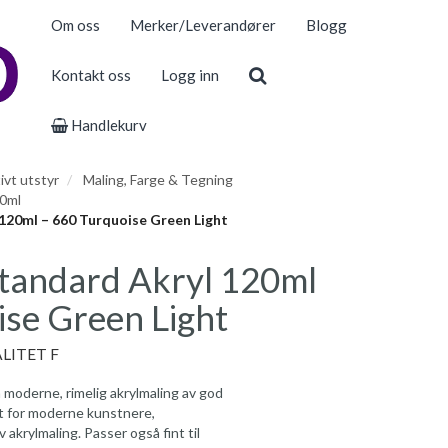
Om oss
Merker/Leverandører
Blogg
Kontakt oss
Logg inn
Handlekurv
ivt utstyr
Maling, Farge & Tegning
20ml
20ml – 660 Turquoise Green Light
tandard Akryl 120ml
ise Green Light
LITET F
moderne, rimelig akrylmaling av god
let for moderne kunstnere,
akrylmaling. Passer også fint til