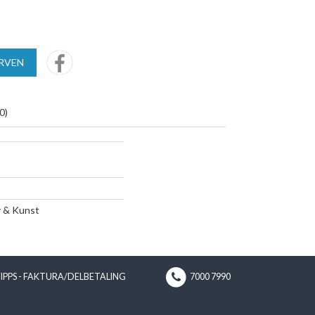
URVEN
0
)
y & Kunst
VIPPS - FAKTURA/DELBETALING
7000 7990