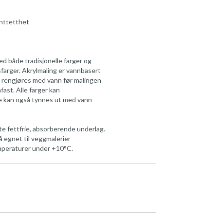
enttetthet
ed både tradisjonelle farger og
sfarger. Akrylmaling er vannbasert
r rengjøres med vann før malingen
fast. Alle farger kan
De kan også tynnes ut med vann
te fettfrie, absorberende underlag.
å egnet til veggmalerier
mperaturer under +10°C.