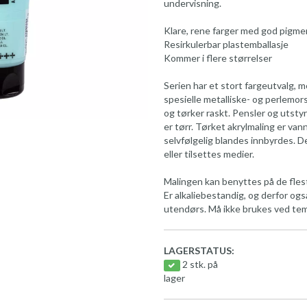
undervisning.
Klare, rene farger med god pigm
Resirkulerbar plastemballasje
Kommer i flere størrelser
Serien har et stort fargeutvalg, m
spesielle metalliske- og perlemor
og tørker raskt. Pensler og utsty
er tørr. Tørket akrylmaling er vann
selvfølgelig blandes innbyrdes. 
eller tilsettes medier.
Malingen kan benyttes på de fles
Er alkaliebestandig, og derfor ogs
utendørs. Må ikke brukes ved te
LAGERSTATUS:
2 stk. på
lager